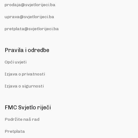
prodaja@svjetlorijeci.ba
uprava@svjetlorijeci.ba
pretplata@svjetlorijeci.ba
Pravila i odredbe
Opći uvjeti
Izjava o privatnosti
Izjava o sigurnosti
FMC Svjetlo riječi
Podržite naš rad
Pretplata