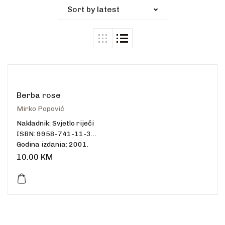
Sort by latest
Berba rose
Mirko Popović
Nakladnik: Svjetlo riječi
ISBN: 9958-741-11-3
Godina izdanja: 2001.
Uvez: meki
10.00
KM
Broj stranica: 80
Dimenzije: 20 x 12,5 cm
Jezik: hrvatski