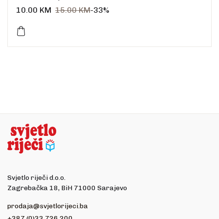
Uvez: meki
10.00
KM
15.00
KM
-33%
Broj stranica: 221
Dimenzije: 21 x 14 cm
Jezik: hrvatski
Svjetlo riječi d.o.o.
Zagrebačka 18, BiH 71000 Sarajevo
prodaja@svjetlorijeci.ba
+387 (0)33 726 200