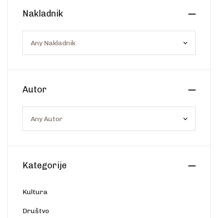
Create Account
Nakladnik
Ostalo
Web portal Svjetlo riječi
Autor
Kategorije
Kultura
Društvo