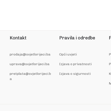
Kontakt
Pravila i odredbe
F
prodaja@svjetlorijeci.ba
Opći uvjeti
P
uprava@svjetlorijeci.ba
Izjava o privatnosti
P
pretplata@svjetlorijeci.b
Izjava o sigurnosti
K
a
M