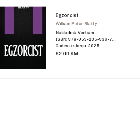
talo
Egzorcist
William Peter Blatty
Nakladnik: Verbum
ISBN: 978-953-235-936-7
Godina izdanja: 2025
Uvez: tvrdi
62.00
KM
Broj stranica: 432
Dimenzije: 20,5 x 13,5 cm
Jezik: hrvatski