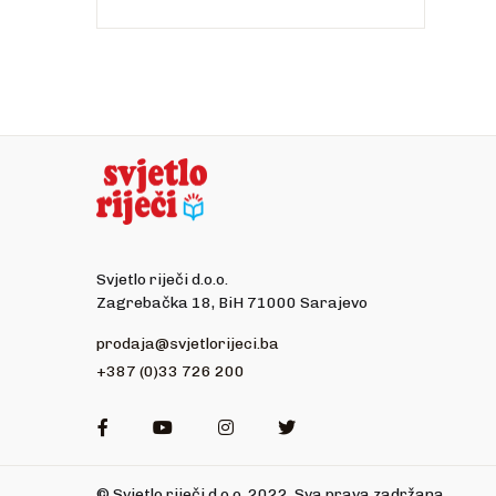
Svjetlo riječi d.o.o.
Zagrebačka 18, BiH 71000 Sarajevo
prodaja@svjetlorijeci.ba
+387 (0)33 726 200
Facebook
Youtube
Instagram
Twitter
© Svjetlo riječi d.o.o. 2022. Sva prava zadržana.