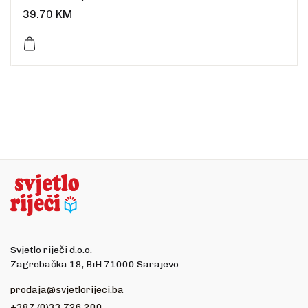
Uvez: meki
39.70
KM
Broj stranica: 280
Dimenzije: 22,8 x 15,2 cm
Jezik: hrvatski
Svjetlo riječi d.o.o.
Zagrebačka 18, BiH 71000 Sarajevo
prodaja@svjetlorijeci.ba
+387 (0)33 726 200