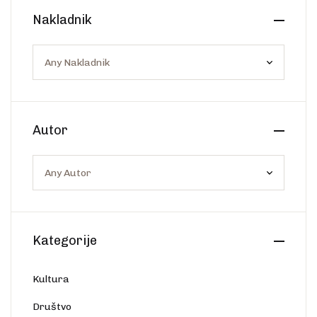
Create Account
Nakladnik
Ostalo
Web portal Svjetlo riječi
Autor
Kategorije
Kultura
Društvo