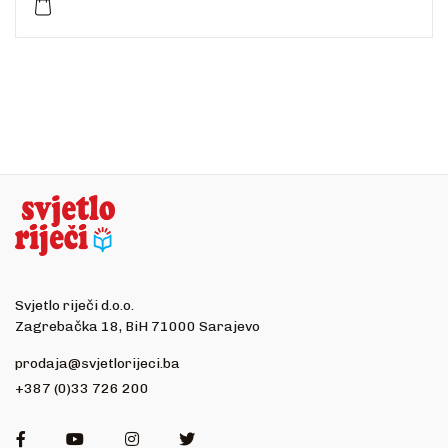
Dimenzije: 21,5 x 13,5 cm
Jezik: hrvatski
Jezik izvornika: njemački
Prevoditelj: Ladislav Z. Fišić
Svjetlo riječi d.o.o.
Zagrebačka 18, BiH 71000 Sarajevo
prodaja@svjetlorijeci.ba
+387 (0)33 726 200
Facebook
Youtube
Instagram
Twitter