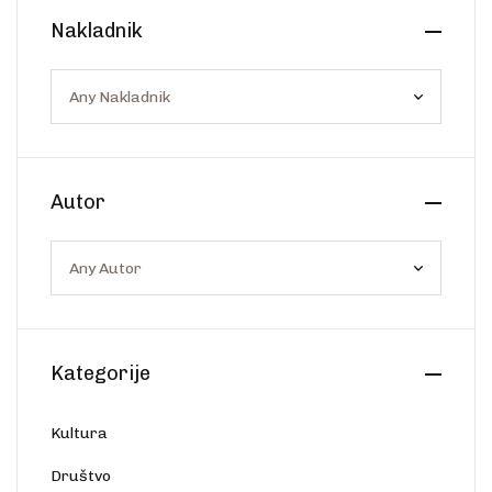
Create Account
Nakladnik
Ostalo
Web portal Svjetlo riječi
Autor
Kategorije
Kultura
Društvo