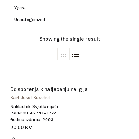
Vjera
Uncategorized
Showing the single result
Od sporenja k natjecanju religija
Karl-Josef Kuschel
Nakladnik: Svjetlo riječi
ISBN: 9958-741-17-2
Godina izdanja: 2003.
Uvez: meki
20.00
KM
Broj stranica: 323