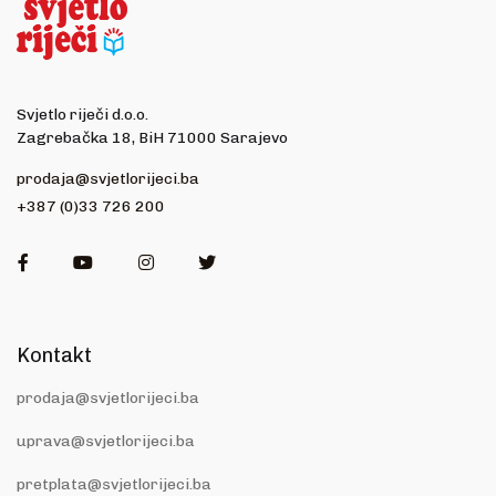
Svjetlo riječi d.o.o.
Zagrebačka 18, BiH 71000 Sarajevo
prodaja@svjetlorijeci.ba
+387 (0)33 726 200
Facebook
Youtube
Instagram
Twitter
Kontakt
prodaja@svjetlorijeci.ba
uprava@svjetlorijeci.ba
pretplata@svjetlorijeci.ba