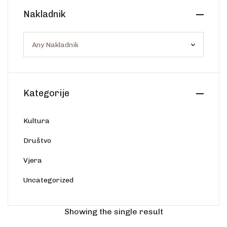
Create Account
Nakladnik
Ostalo
Web portal Svjetlo riječi
Kategorije
Kultura
Društvo
Vjera
Uncategorized
Showing the single result