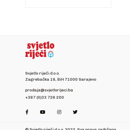
Svjetlo riječi d.o.o.
Zagrebačka 18, BiH 71000 Sarajevo
prodaja@svjetlorijeci.ba
+387 (0)33 726 200
Facebook
Youtube
Instagram
Twitter
© Svjetlo riječi d.o.o. 2022. Sva prava zadržana.