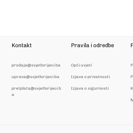
Kontakt
Pravila i odredbe
F
prodaja@svjetlorijeci.ba
Opći uvjeti
P
uprava@svjetlorijeci.ba
Izjava o privatnosti
P
pretplata@svjetlorijeci.b
Izjava o sigurnosti
K
a
M