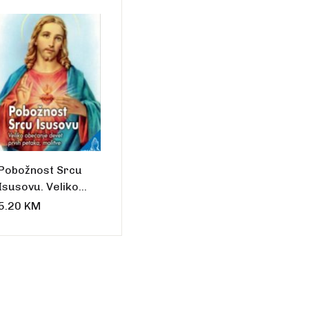
talo
Pobožnost Srcu
Isusovu. Veliko
obećanje devet
5.20
KM
prvih petaka,
molitve