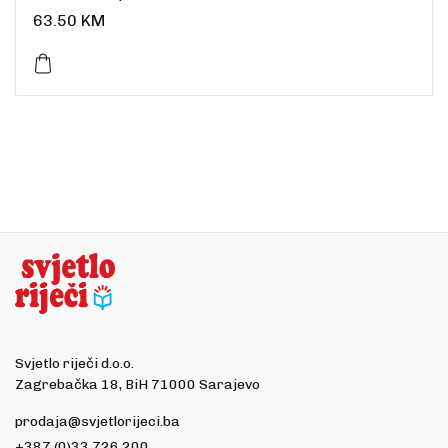
Uvez: tvrdi
63.50
KM
Broj stranica: 592
Dimenzije: 20,5 x 13,5 cm
Jezik: hrvatski
Svjetlo riječi d.o.o.
Zagrebačka 18, BiH 71000 Sarajevo
prodaja@svjetlorijeci.ba
+387 (0)33 726 200