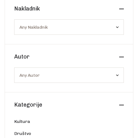
Create Account
Nakladnik
Ostalo
Web portal Svjetlo riječi
Autor
Kategorije
Kultura
Društvo