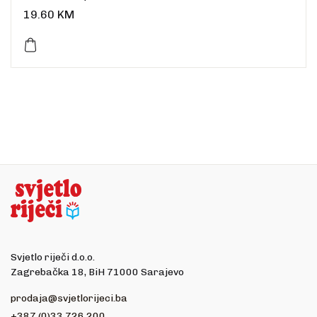
Uvez: meki
19.60
KM
Broj stranica: 152
Dimenzije: 19,5 x 12 cm
Jezik: hrvatski
Svjetlo riječi d.o.o.
Zagrebačka 18, BiH 71000 Sarajevo
prodaja@svjetlorijeci.ba
+387 (0)33 726 200