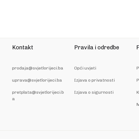
Kontakt
Pravila i odredbe
F
prodaja@svjetlorijeci.ba
Opći uvjeti
P
uprava@svjetlorijeci.ba
Izjava o privatnosti
P
pretplata@svjetlorijeci.b
Izjava o sigurnosti
K
a
M