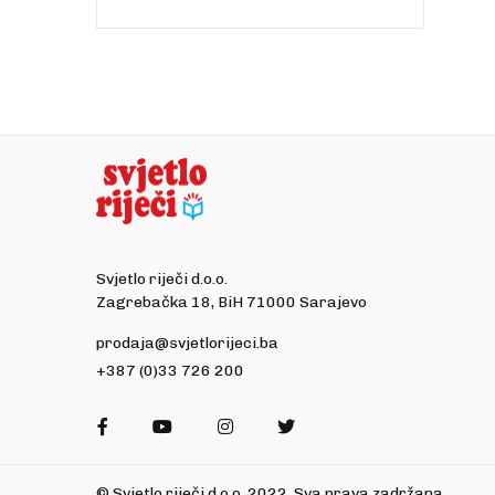
Svjetlo riječi d.o.o.
Zagrebačka 18, BiH 71000 Sarajevo
prodaja@svjetlorijeci.ba
+387 (0)33 726 200
Facebook
Youtube
Instagram
Twitter
© Svjetlo riječi d.o.o. 2022. Sva prava zadržana.