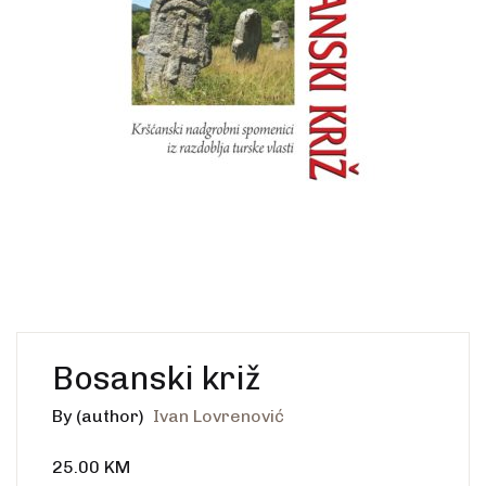
Create Account
Ostalo
Web portal Svjetlo riječi
Bosanski križ
By (author)
Ivan Lovrenović
25.00
KM