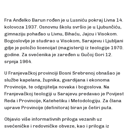
Fra Anđelko Barun rođen je u Lusniću pokraj Livna 14.
kolovoza 1937. Osnovnu školu svršio je u Ljubunčiću,
gimnaziju pohađao u Livnu, Bihaću, Jajcu i Visokom.
Bogoslovlje je studirao u Visokom, Sarajevu i Ljubljani
gdje je položio licencijat (magisterij) iz teologije 1970.
godine. Za sve­ćenika je zaređen u Gučoj Gori 12.
srpnja 1964.
U Franjevačkoj provinciji Bosni Srebrenoj obnašao je
službe kapelana, župnika, gvardijana i ekonoma
Provin­cije, te odgojitelja novaka i bogoslova. Na
Franjevačkoj teologiji u Sarajevu predavao je Povijest
Reda i Provin­cije, Katehetiku i Metodologiju. Za člana
uprave Provincije (definitora) biran je četiri puta.
Objavio više informativnih priloga vezanih uz
svećeničke i redovničke obveze, kao i priloga iz