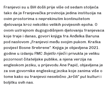
Franjevci su u BiH došli prije više od sedam stoljeća
tako da je Franjevačka provincija jedina institucija na
ovim prostorima s neprekinutim kontinuitetom
djelovanja kroz nekoliko velikih povijesnih epoha. O
ovom ustrajnom dugogodišnjem djelovanju franjevaca
koje traje i danas, govori knjiga fra Anđelka Baruna
pod naslovom „Franjevci među svojim pukom. Kratka
povijest Bosne Srebrene”. Knjiga je objavljena 2021.
godine u izdanju FMC
Svjetlo riječi
i privukla je veliku
pozornost čitateljske publike, a njena verzija na
engleskom jeziku, u prijevodu Ane Papić, objavljena je
za sve govornike engleskog jezika koje zanima više o
tome kako su franjevci nesebično „krčili” put kulturi i
boljitku svih nas.