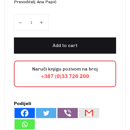
Prevoditelj: Ana Papić
Franciscans Among Their People. A Brief History 
Add to cart
Naruči knjigu pozivom na broj
+387 (0)33 726 200
Podijeli