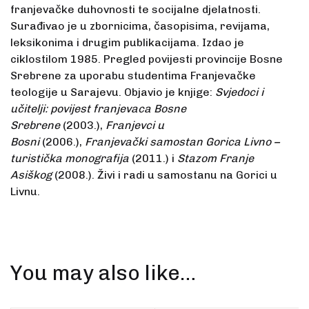
franjevač­ke duhovnosti te socijalne djelatnosti.
Surađivao je u zbornicima, časopisima, revijama,
leksikonima i drugim publikacijama. Izdao je
ciklostilom 1985. Pregled povijesti provincije Bosne
Srebre­ne za uporabu studentima Franjevačke
teologije u Sarajevu. Objavio je knjige:
Svjedoci i
učitelji: povijest franjevaca Bosne
Srebrene
(2003.),
Franjevci u
Bosni
(2006.),
Franjevački samostan Gorica Livno –
turistička monografija
(2011.) i
Stazom Franje
Asiškog
(2008.). Živi i radi u samostanu na Gorici u
Livnu.
You may also like…