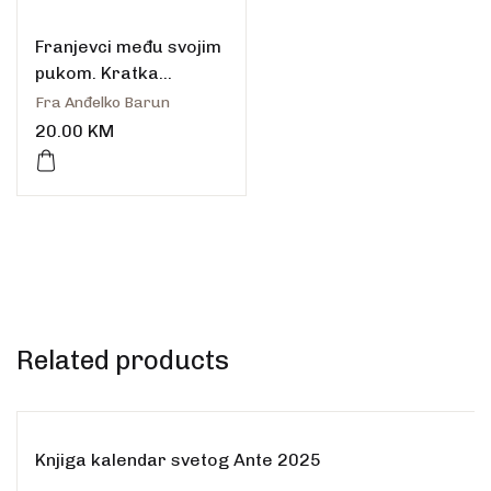
Franjevci među svojim
pukom. Kratka
povijest Bosne
Fra Anđelko Barun
Srebrene
20.00
KM
Related products
Knjiga kalendar svetog Ante 2025