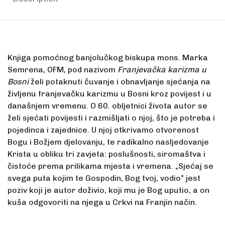
Knjiga pomoćnog banjolučkog biskupa mons. Marka
Semrena, OFM, pod nazivom
Franjevačka karizma u
Bosni
želi potaknuti čuvanje i obnavljanje sjećanja na
življenu franjevačku karizmu u Bosni kroz povijest i u
današnjem vremenu. O 60. obljetnici života autor se
želi sjećati povijesti i razmišljati o njoj, što je potreba i
pojedinca i zajednice. U njoj otkrivamo otvorenost
Bogu i Božjem djelovanju, te radikalno nasljedovanje
Krista u obliku tri zavjeta: poslušnosti, siromaštva i
čistoće prema prilikama mjesta i vremena. „Sjećaj se
svega puta kojim te Gospodin, Bog tvoj, vodio” jest
poziv koji je autor doživio, koji mu je Bog uputio, a on
kuša odgovoriti na njega u Crkvi na Franjin način.