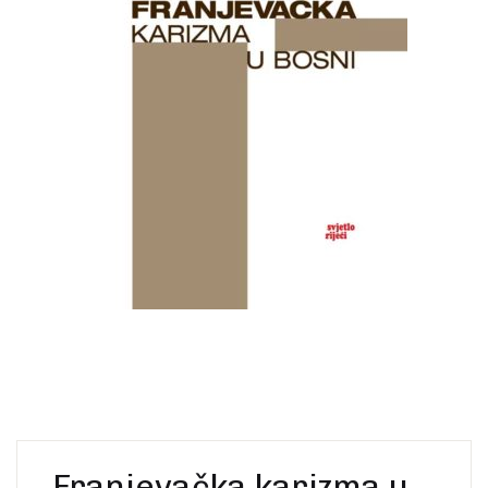
Create Account
Ostalo
Web portal Svjetlo riječi
Franjevačka karizma u