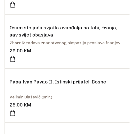
Osam stoljeća svjetlo evanđelja po tebi, Franjo,
sav svijet obasjava
Zbornik radova znanstvenog simpozija proslave franjevačkih jubileja
29.00
KM
Papa Ivan Pavao II. Istinski prijatelj Bosne
Velimir Blažević (prir.)
25.00
KM