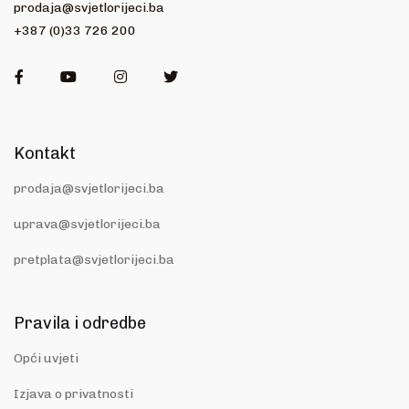
prodaja@svjetlorijeci.ba
+387 (0)33 726 200
Facebook
Youtube
Instagram
Twitter
Kontakt
prodaja@svjetlorijeci.ba
uprava@svjetlorijeci.ba
pretplata@svjetlorijeci.ba
Pravila i odredbe
Opći uvjeti
Izjava o privatnosti