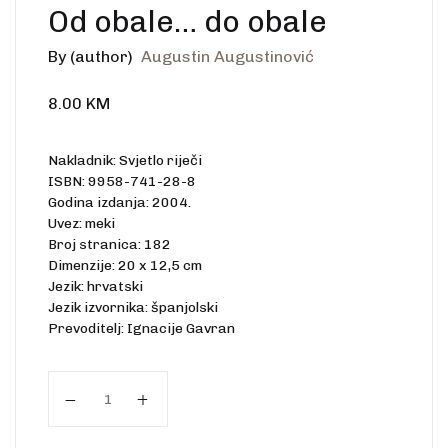
Od obale… do obale
By (author)
Augustin Augustinović
8.00
KM
Nakladnik: Svjetlo riječi
ISBN: 9958-741-28-8
Godina izdanja: 2004.
Uvez: meki
Broj stranica: 182
Dimenzije: 20 x 12,5 cm
Jezik: hrvatski
Jezik izvornika: španjolski
Prevoditelj: Ignacije Gavran
Od obale... do obale quantity