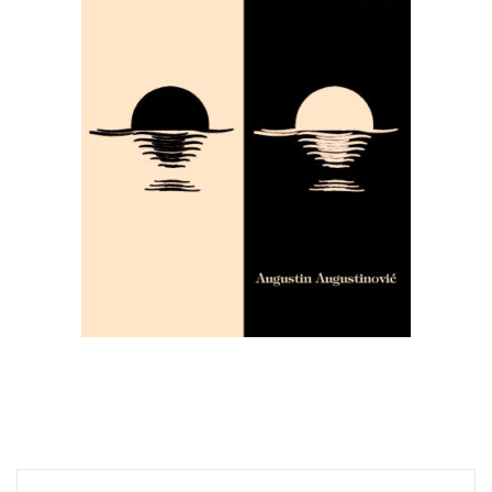
Create Account
Ostalo
Web portal Svjetlo riječi