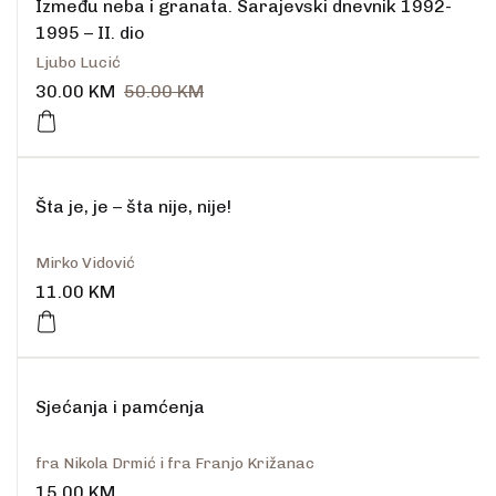
Između neba i granata. Sarajevski dnevnik 1992-
1995 – II. dio
Ljubo Lucić
30.00
KM
50.00
KM
Šta je, je – šta nije, nije!
Mirko Vidović
11.00
KM
Sjećanja i pamćenja
fra Nikola Drmić i fra Franjo Križanac
15.00
KM