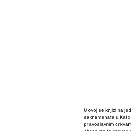
U ovoj se knjizi na 
sakramenata u Katol
pravoslavnim crkvama