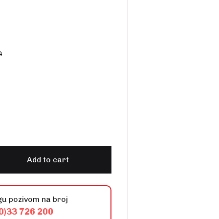
Create Account
4
akova quantity
Add to cart
gu pozivom na broj
0)33 726 200