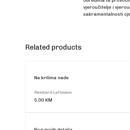
obredima te provocir
vjeroučitelje i vjero
sakramentalnosti cjel
Related products
Na krilima nade
Reinhard Lettmann
5.00
KM
Bog mojih detalja