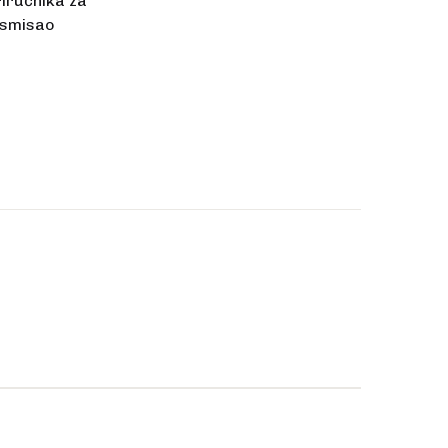
iručnika za
i smisao