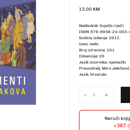
talo
13.00
KM
Nakladnik: Svjetlo riječi
ISBN: 978-9958-24-003-
Godina izdanja: 2011.
Uvez: meki
Broj stranica: 101
Dimenzije: 20
Jezik izvornika: njemački
Prevoditelj: Miro Jelečević
Jezik: hrvatski
Sakramenti. Jezik zn
Naruči knji
+387 (