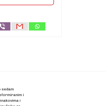
to sedam
eformiranim i
znakovima i