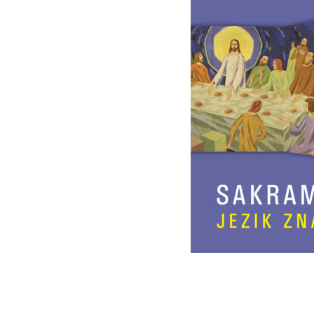
Os
Web portal Svjetlo riječi