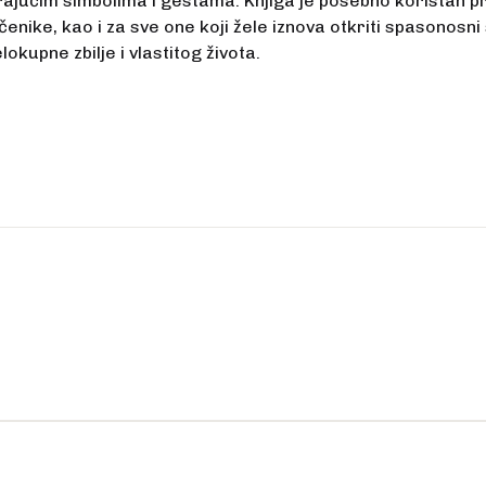
ajućim simbolima i gestama. Knjiga je posebno koristan pr
učenike, kao i za sve one koji žele iznova otkriti spasonosn
okupne zbilje i vlastitog života.