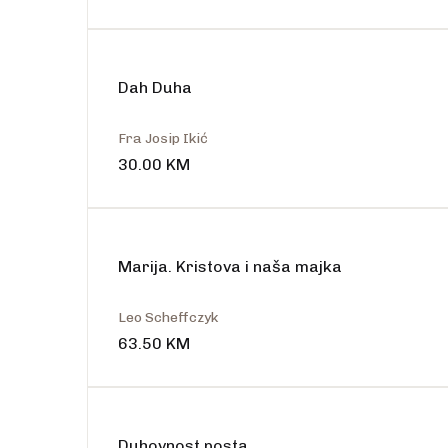
Dah Duha
Fra Josip Ikić
30.00
KM
Rasprodano
Marija. Kristova i naša majka
Leo Scheffczyk
63.50
KM
Duhovnost posta