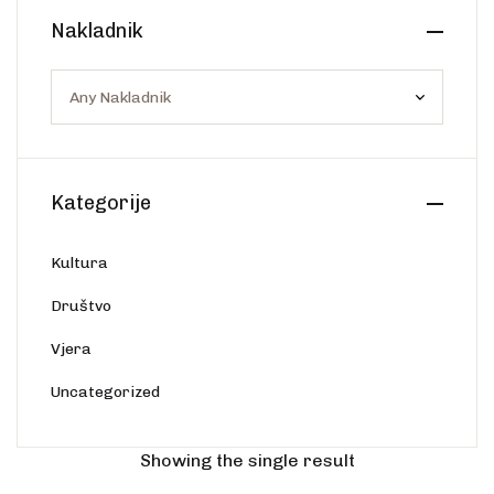
Create Account
Nakladnik
Ostalo
Web portal Svjetlo riječi
Kategorije
Kultura
Društvo
Vjera
Uncategorized
Showing the single result