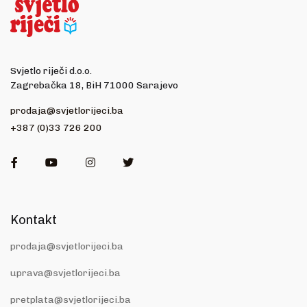
Svjetlo riječi d.o.o.
Zagrebačka 18, BiH 71000 Sarajevo
prodaja@svjetlorijeci.ba
+387 (0)33 726 200
Facebook
Youtube
Instagram
Twitter
Kontakt
prodaja@svjetlorijeci.ba
uprava@svjetlorijeci.ba
pretplata@svjetlorijeci.ba