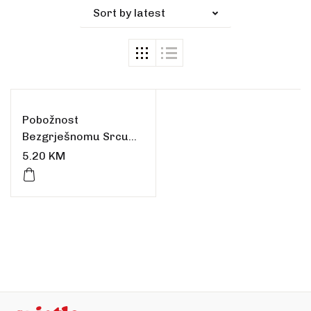
Sort by latest
Pobožnost
Bezgrješnomu Srcu
Marijinu. Pet prvih
5.20
KM
subota. Molitve.
Litanije