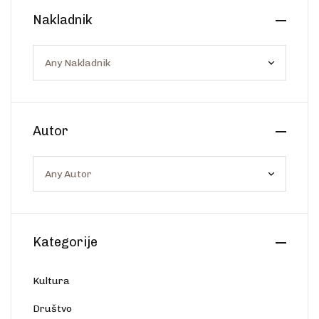
Create Account
Nakladnik
Ostalo
Web portal Svjetlo riječi
Autor
Kategorije
Kultura
Društvo