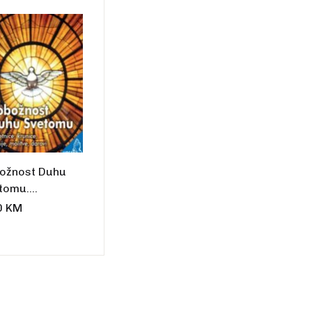
Create Account
ožnost Duhu
tomu.
etnice, krunice,
0
KM
nije, molitve,
ovi