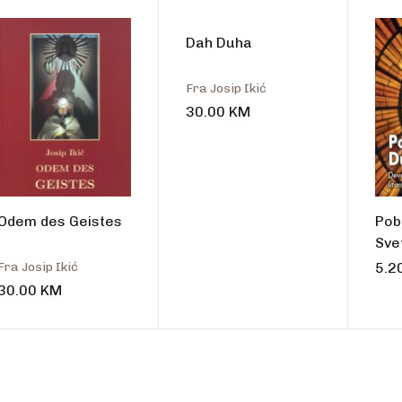
talo
Dah Duha
Fra Josip Ikić
30.00
KM
Odem des Geistes
Pob
Sve
Dev
Fra Josip Ikić
5.2
lita
30.00
KM
dar