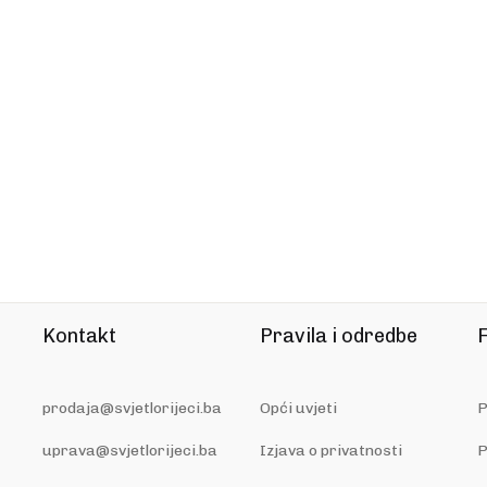
Kontakt
Pravila i odredbe
F
prodaja@svjetlorijeci.ba
Opći uvjeti
P
uprava@svjetlorijeci.ba
Izjava o privatnosti
P