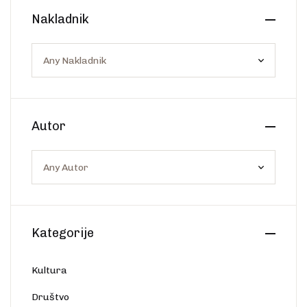
Create Account
Nakladnik
Ostalo
Web portal Svjetlo riječi
Autor
Kategorije
Kultura
Društvo