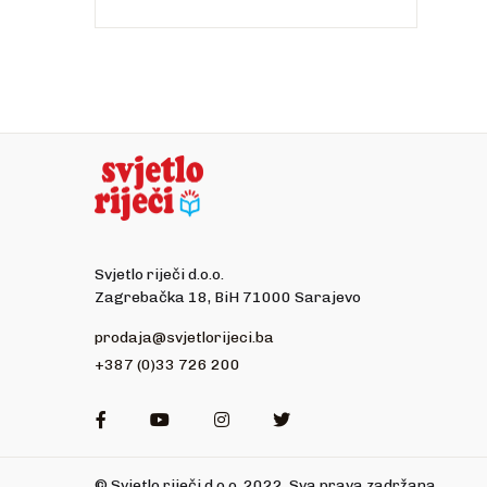
Svjetlo riječi d.o.o.
Zagrebačka 18, BiH 71000 Sarajevo
prodaja@svjetlorijeci.ba
+387 (0)33 726 200
Facebook
Youtube
Instagram
Twitter
© Svjetlo riječi d.o.o. 2022. Sva prava zadržana.