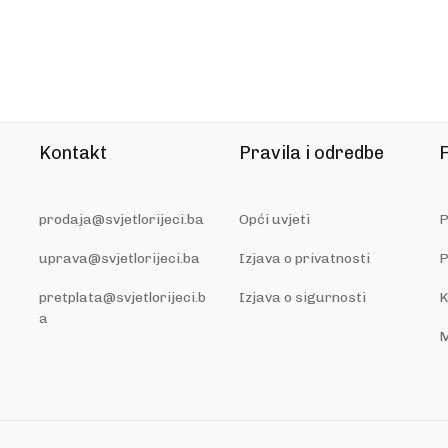
Kontakt
Pravila i odredbe
F
prodaja@svjetlorijeci.ba
Opći uvjeti
P
uprava@svjetlorijeci.ba
Izjava o privatnosti
P
pretplata@svjetlorijeci.b
Izjava o sigurnosti
K
a
M