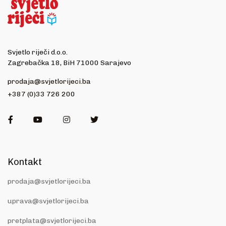
Svjetlo riječi d.o.o.
Zagrebačka 18, BiH 71000 Sarajevo
prodaja@svjetlorijeci.ba
+387 (0)33 726 200
Facebook
Youtube
Instagram
Twitter
Kontakt
prodaja@svjetlorijeci.ba
uprava@svjetlorijeci.ba
pretplata@svjetlorijeci.ba