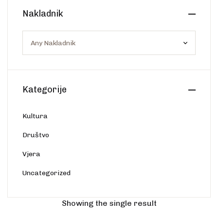
Create Account
Nakladnik
Ostalo
Web portal Svjetlo riječi
Kategorije
Kultura
Društvo
Vjera
Uncategorized
Showing the single result