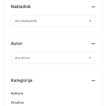
Create Account
Nakladnik
Ostalo
Web portal Svjetlo riječi
Autor
Kategorije
Kultura
Društvo