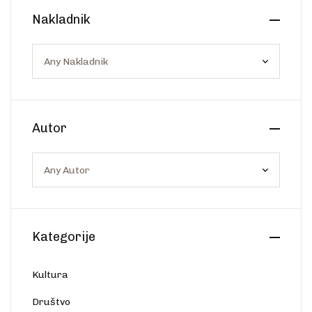
Create Account
Nakladnik
Ostalo
Web portal Svjetlo riječi
Autor
Kategorije
Kultura
Društvo