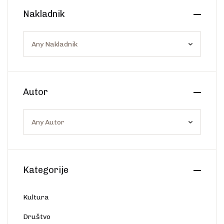
Create Account
Nakladnik
Ostalo
Web portal Svjetlo riječi
Autor
Kategorije
Kultura
Društvo