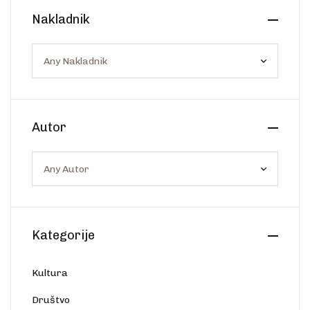
Create Account
Nakladnik
Ostalo
Web portal Svjetlo riječi
Autor
Kategorije
Kultura
Društvo