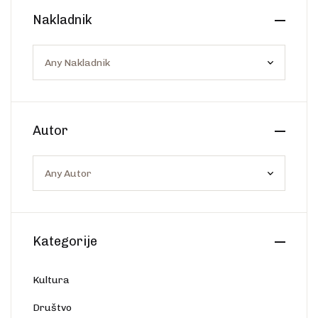
Create Account
Nakladnik
Ostalo
Web portal Svjetlo riječi
Autor
Kategorije
Kultura
Društvo