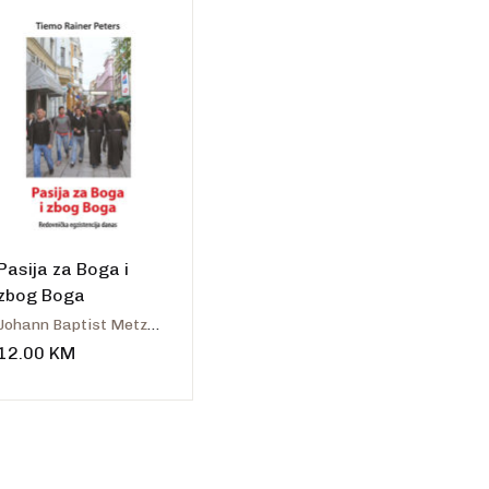
talo
Pasija za Boga i
zbog Boga
Johann Baptist Metz - Tiemo Rainer Peters
12.00
KM