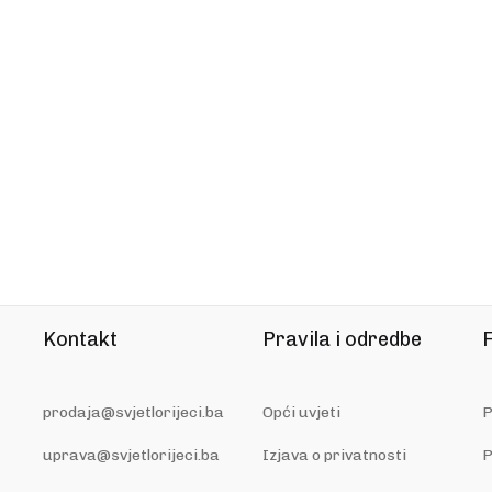
Kontakt
Pravila i odredbe
F
prodaja@svjetlorijeci.ba
Opći uvjeti
P
uprava@svjetlorijeci.ba
Izjava o privatnosti
P