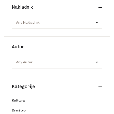
Create Account
Nakladnik
Ostalo
Web portal Svjetlo riječi
Autor
Kategorije
Kultura
Društvo