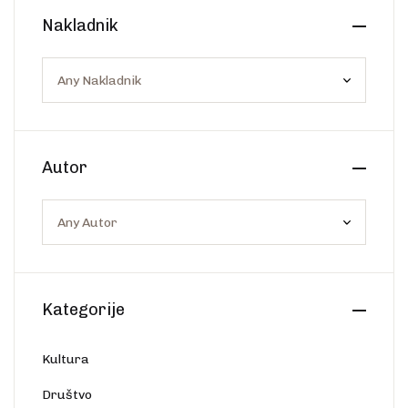
Create Account
Nakladnik
Ostalo
Web portal Svjetlo riječi
Autor
Kategorije
Kultura
Društvo