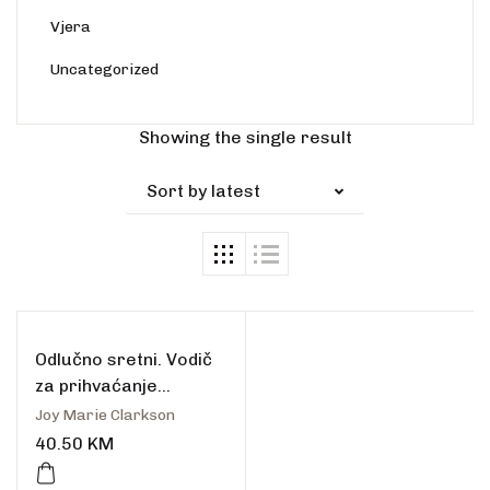
Vjera
Uncategorized
Rasprodano
Showing the single result
Sort by latest
Odlučno sretni. Vodič
za prihvaćanje
dobrote života
Joy Marie Clarkson
40.50
KM