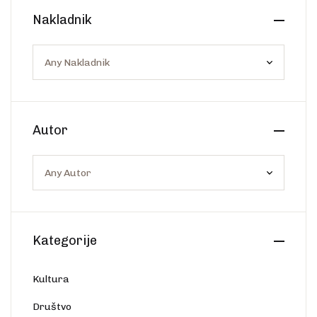
Create Account
Nakladnik
Ostalo
Web portal Svjetlo riječi
Autor
Kategorije
Kultura
Društvo