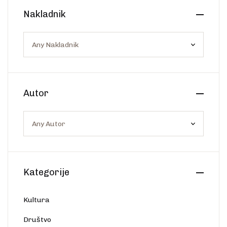
Create Account
Nakladnik
Ostalo
Web portal Svjetlo riječi
Autor
Kategorije
Kultura
Društvo