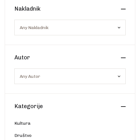
Create Account
Nakladnik
Ostalo
Web portal Svjetlo riječi
Autor
Kategorije
Kultura
Društvo