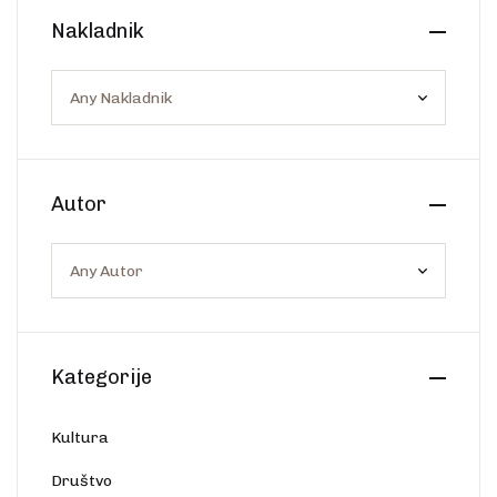
Create Account
Nakladnik
Ostalo
Web portal Svjetlo riječi
Autor
Kategorije
Kultura
Društvo