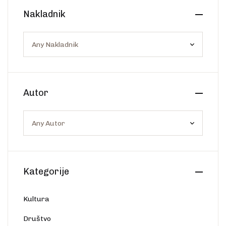
Create Account
Nakladnik
Ostalo
Web portal Svjetlo riječi
Autor
Kategorije
Kultura
Društvo