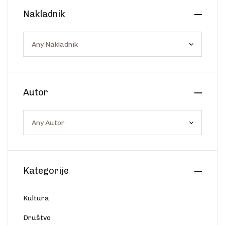
Create Account
Nakladnik
Ostalo
Web portal Svjetlo riječi
Autor
Kategorije
Kultura
Društvo