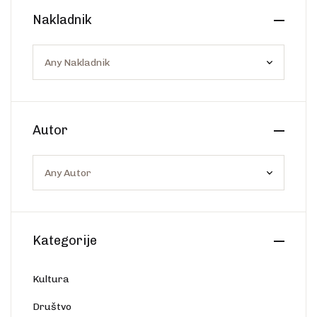
Create Account
Nakladnik
Ostalo
Web portal Svjetlo riječi
Autor
Kategorije
Kultura
Društvo