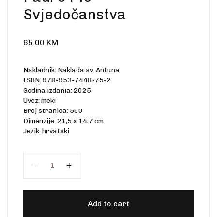
Create Account
Svjedočanstva
Ostalo
Web portal Svjetlo riječi
65.00
KM
Nakladnik: Naklada sv. Antuna
ISBN: 978-953-7448-75-2
Godina izdanja: 2025
Uvez: meki
Broj stranica: 560
Dimenzije: 21,5 x 14,7 cm
Jezik: hrvatski
Padre Pio – Svjedočanstva quantity
Add to cart