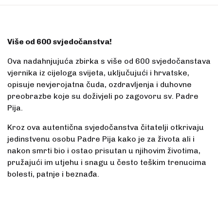
Više od 600 svjedočanstva!
Ova nadahnjujuća zbirka s više od 600 svjedočanstava
vjernika iz cijeloga svijeta, uključujući i hrvatske,
opisuje nevjerojatna čuda, ozdravljenja i duhovne
preobrazbe koje su doživjeli po zagovoru sv. Padre
Pija.
Kroz ova autentična svjedočanstva čitatelji otkrivaju
jedinstvenu osobu Padre Pija kako je za života ali i
nakon smrti bio i ostao prisutan u njihovim životima,
pružajući im utjehu i snagu u često teškim trenucima
bolesti, patnje i beznađa.