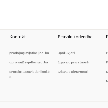
Kontakt
Pravila i odredbe
F
prodaja@svjetlorijeci.ba
Opći uvjeti
P
uprava@svjetlorijeci.ba
Izjava o privatnosti
P
pretplata@svjetlorijeci.b
Izjava o sigurnosti
K
a
M