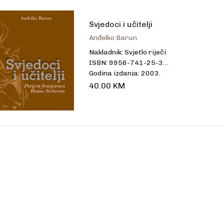
talo
Svjedoci i učitelji
Anđelko Barun
Nakladnik: Svjetlo riječi
ISBN: 9958-741-25-3
Godina izdanja: 2003.
Uvez: tvrdi
40.00
KM
Broj stranica: 598
Dimenzije: 23,5 x 17 cm
Jezik: hrvatski