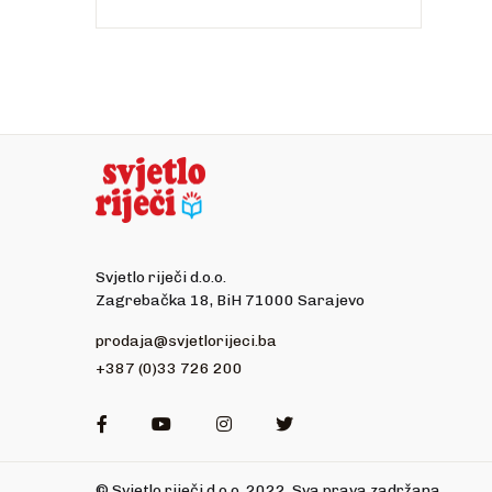
Svjetlo riječi d.o.o.
Zagrebačka 18, BiH 71000 Sarajevo
prodaja@svjetlorijeci.ba
+387 (0)33 726 200
Facebook
Youtube
Instagram
Twitter
© Svjetlo riječi d.o.o. 2022. Sva prava zadržana.