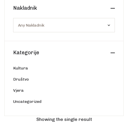
Create Account
Nakladnik
Ostalo
Web portal Svjetlo riječi
Kategorije
Kultura
Društvo
Vjera
Uncategorized
Showing the single result