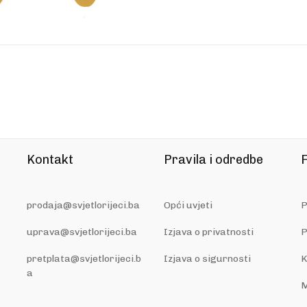
Broj stranica: 416
Dimenzije: 14,5 x 20,5 cm
Jezik: hrvatski
Kontakt
Pravila i odredbe
F
prodaja@svjetlorijeci.ba
Opći uvjeti
P
uprava@svjetlorijeci.ba
Izjava o privatnosti
P
pretplata@svjetlorijeci.b
Izjava o sigurnosti
K
a
M