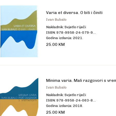
talo
Varia et diversa. O biti i činiti
Ivan Bubalo
Nakladnik: Svjetlo riječi
ISBN: 978-9958-24-079-9
Godina izdanja: 2021.
Uvez: meki
25.00
KM
Broj stranica: 464
Dimenzije: 14,5 x 20,5 cm
Jezik: hrvatski
Minima varia. Mali razgovori s vr
Ivan Bubalo
Nakladnik: Svjetlo riječi
ISBN: 978-9958-24-063-8
Godina izdanja: 2018.
Uvez: meki
25.00
KM