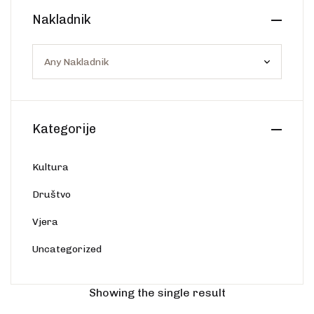
Create Account
Nakladnik
Ostalo
Web portal Svjetlo riječi
Kategorije
Kultura
Društvo
Vjera
Uncategorized
Showing the single result