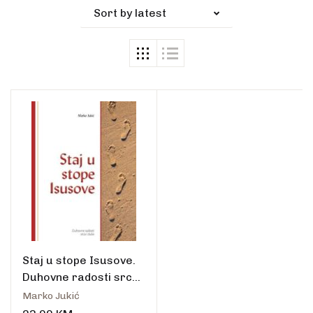
Sort by latest
Staj u stope Isusove.
Duhovne radosti srca i
duše
Marko Jukić