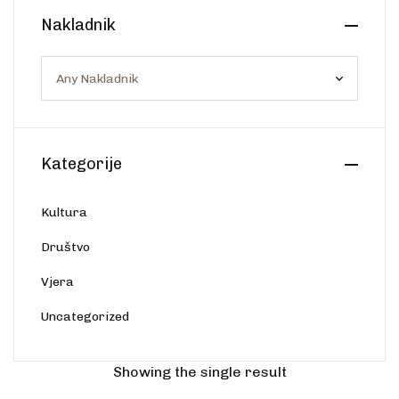
Create Account
Nakladnik
Ostalo
Web portal Svjetlo riječi
Kategorije
Kultura
Društvo
Vjera
Uncategorized
Showing the single result