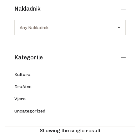
Create Account
Nakladnik
Ostalo
Web portal Svjetlo riječi
Kategorije
Kultura
Društvo
Vjera
Uncategorized
Showing the single result