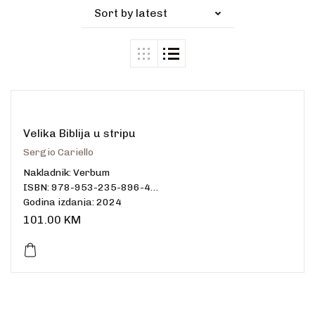
Sort by latest
Velika Biblija u stripu
Sergio Cariello
Nakladnik: Verbum
ISBN: 978-953-235-896-4
Godina izdanja: 2024
Uvez: tvrdi
101.00
KM
Broj stranica: 832
Dimenzije: 24,7 x 16,0
Jezik: hrvatski