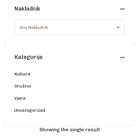
Create Account
Nakladnik
Ostalo
Web portal Svjetlo riječi
Kategorije
Kultura
Društvo
Vjera
Uncategorized
Showing the single result