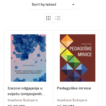
Sort by latest
Izazovi odgajanja u
Pedagoške mrvice
svijetu izmijenjenih
vrijednosti
Snježana Šušnjara
Snježana Šušnjara