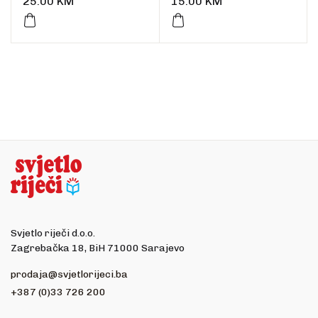
25.00
KM
15.00
KM
Svjetlo riječi d.o.o.
Zagrebačka 18, BiH 71000 Sarajevo
prodaja@svjetlorijeci.ba
+387 (0)33 726 200