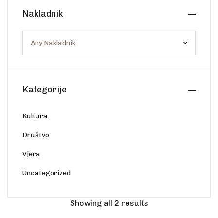
Create Account
Nakladnik
Ostalo
Web portal Svjetlo riječi
Kategorije
Kultura
Društvo
Vjera
Uncategorized
Showing all 2 results