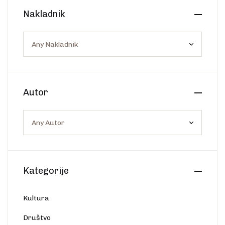
Create Account
Nakladnik
Ostalo
Web portal Svjetlo riječi
Autor
Kategorije
Kultura
Društvo