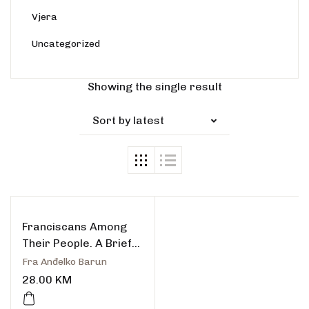
Vjera
Uncategorized
Showing the single result
Sort by latest
Franciscans Among
Their People. A Brief
History of the
Fra Anđelko Barun
Franciscan Province
28.00
KM
of Bosna Srebrena