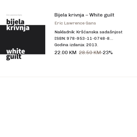
talo
Bijela krivnja – White guilt
Eric Lawrence Gans
Nakladnik: Kršćanska sadašnjost
ISBN: 978-953-11-0748-8
Godina izdanja: 2013.
Uvez: meki
22.00
KM
28.50
KM
-23%
Broj stranica: 290
Dimenzije: 20 x 13 cm
Jezik: hrvatski