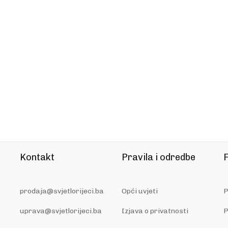
Kontakt
Pravila i odredbe
F
prodaja@svjetlorijeci.ba
Opći uvjeti
P
uprava@svjetlorijeci.ba
Izjava o privatnosti
P