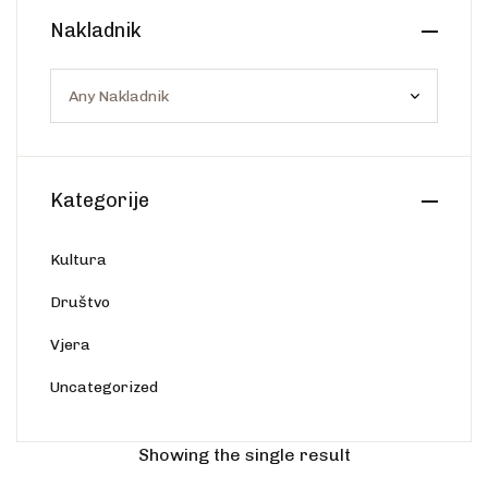
Create Account
Nakladnik
Ostalo
Web portal Svjetlo riječi
Kategorije
Kultura
Društvo
Vjera
Uncategorized
Showing the single result