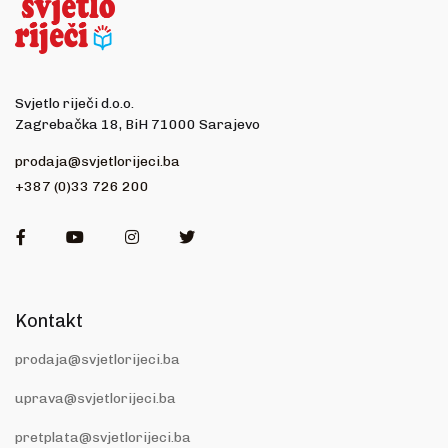
Svjetlo riječi d.o.o.
Zagrebačka 18, BiH 71000 Sarajevo
prodaja@svjetlorijeci.ba
+387 (0)33 726 200
Facebook
Youtube
Instagram
Twitter
Kontakt
prodaja@svjetlorijeci.ba
uprava@svjetlorijeci.ba
pretplata@svjetlorijeci.ba