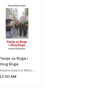
talo
Pasija za Boga i
zbog Boga
Johann Baptist Metz - Tiemo Rainer Peters
12.00
KM