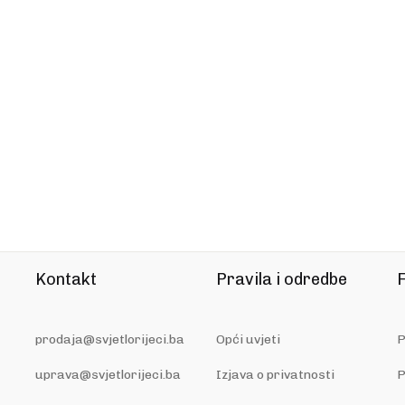
Kontakt
Pravila i odredbe
F
prodaja@svjetlorijeci.ba
Opći uvjeti
P
uprava@svjetlorijeci.ba
Izjava o privatnosti
P